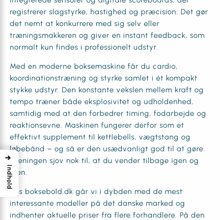
integrerede sensorer og digitale scoreboards, der
registrerer slagstyrke, hastighed og præcision. Det gør
det nemt at konkurrere med sig selv eller
træningsmakkeren og giver en instant feedback, som
normalt kun findes i professionelt udstyr.
Med en moderne boksemaskine får du cardio,
koordinationstræning og styrke samlet i ét kompakt
stykke udstyr. Den konstante vekslen mellem kraft og
tempo træner både eksplosivitet og udholdenhed,
samtidig med at den forbedrer timing, fodarbejde og
reaktionsevne. Maskinen fungerer derfor som et
effektivt supplement til kettlebells, vægtstang og
løbebånd – og så er den usædvanligt god til at gøre
→
træningen sjov nok til, at du vender tilbage igen og
Indhold
igen.
Hos boksebold.dk går vi i dybden med de mest
interessante modeller på det danske marked og
indhenter aktuelle priser fra flere forhandlere. På den