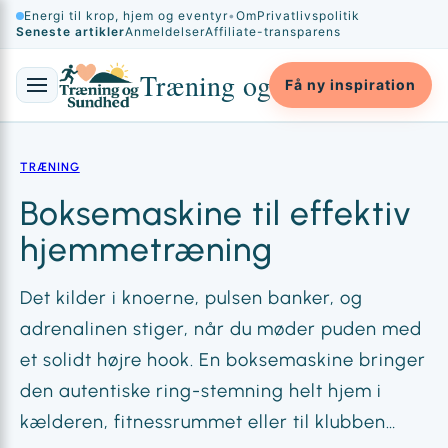
Spring
Energi til krop, hjem og eventyr
•
Om
Privatlivspolitik
×
Seneste artikler
Anmeldelser
Affiliate-transparens
til
indhold
Træning og Sundhed
Få ny inspiration
TRÆNING
Boksemaskine til effektiv
hjemmetræning
Det kilder i knoerne, pulsen banker, og
adrenalinen stiger, når du møder puden med
et solidt højre hook. En boksemaskine bringer
den autentiske ring-stemning helt hjem i
kælderen, fitnessrummet eller til klubben…