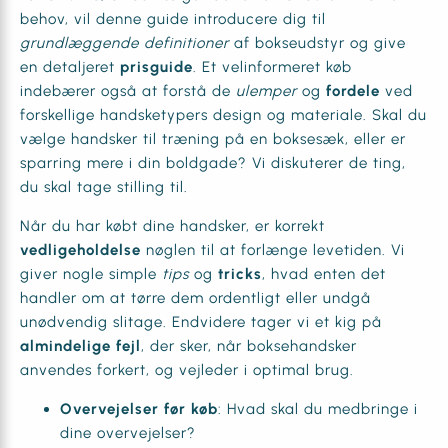
behov, vil denne guide introducere dig til
grundlæggende definitioner
af bokseudstyr og give
en detaljeret
prisguide
. Et velinformeret køb
indebærer også at forstå de
ulemper
og
fordele
ved
forskellige handsketypers design og materiale. Skal du
vælge handsker til træning på en boksesæk, eller er
sparring mere i din boldgade? Vi diskuterer de ting,
du skal tage stilling til.
Når du har købt dine handsker, er korrekt
vedligeholdelse
nøglen til at forlænge levetiden. Vi
giver nogle simple
tips
og
tricks
, hvad enten det
handler om at tørre dem ordentligt eller undgå
unødvendig slitage. Endvidere tager vi et kig på
almindelige fejl
, der sker, når boksehandsker
anvendes forkert, og vejleder i optimal brug.
Overvejelser før køb
: Hvad skal du medbringe i
dine overvejelser?