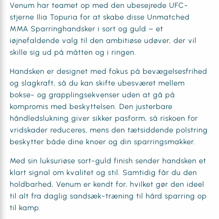
Venum har teamet op med den ubesejrede UFC-
stjerne Ilia Topuria for at skabe disse Unmatched
MMA Sparringhandsker i sort og guld – et
iøjnefaldende valg til den ambitiøse udøver, der vil
skille sig ud på måtten og i ringen.
Handsken er designet med fokus på bevægelsesfrihed
og slagkraft, så du kan skifte ubesværet mellem
bokse- og grapplingsekvenser uden at gå på
kompromis med beskyttelsen. Den justerbare
håndledslukning giver sikker pasform, så riskoen for
vridskader reduceres, mens den tætsiddende polstring
beskytter både dine knoer og din sparringsmakker.
Med sin luksuriøse sort-guld finish sender handsken et
klart signal om kvalitet og stil. Samtidig får du den
holdbarhed, Venum er kendt for, hvilket gør den ideel
til alt fra daglig sandsæk-træning til hård sparring op
til kamp.