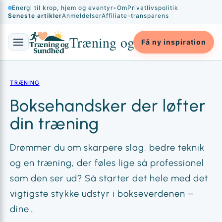
Spring
Energi til krop, hjem og eventyr
•
Om
Privatlivspolitik
×
Seneste artikler
Anmeldelser
Affiliate-transparens
til
indhold
Træning og Sundhed
Få ny inspiration
TRÆNING
Boksehandsker der løfter
din træning
Drømmer du om skarpere slag, bedre teknik
og en træning, der føles lige så professionel
som den ser ud? Så starter det hele med det
vigtigste stykke udstyr i bokseverdenen –
dine…