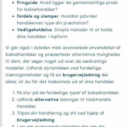
Prisguide
: Hvad ligger de gennemsnitlige priser
for boksehandsker?
Fordele og ulemper
: Hvordan påvirker
handskernes type din præstation?
Vedligeholdelse
: Simple metoder til at holde
dine handsker i topform.
Vi går også i dybden med
avancerede anvendelser
af
boksehandsker og præsenterer alternative muligheder
til dem, der søger noget ud over de sædvanlige
modeller. Udforsk dynamikken ved forskellige
træningsmetoder og få en
brugervejledning
der
sikrer, at du får det maksimale ud af dine handsker.
Få styr på de forskellige
typer
af boksehandsker.
Udforsk
alternative
løsninger til traditionelle
handsker.
Tilpas din håndtering og stil ved hjælp af
brugervejledning
.
Lær om
avancerede teknikker
der gør din