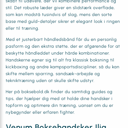
skabt til udøvere, der vil kombinere performance og
stil. Det robuste læder giver en slidstærk overflade,
som kan modstå tusindvis af slag, mens den sorte
base med guld-detaljer sikrer et elegant look i ringen
eller til træning.
Med et justerbart håndledsbånd får du en personlig
pasform og den ekstra støtte, der er afgørende for at
beskytte håndleddet under hårde kombinationer.
Handskerne egner sig til alt fra klassisk boksning til
kickboxing og andre kampsportsdiscipliner, så du kan
skifte mellem sparring, sandsæk-arbejde og
tekniktræning uden at skulle skifte udstyr.
Her på boksebold.dk finder du samtidig guides og
tips, der hjælper dig med at holde dine handsker i
topform og optimere din træning, uanset om du er
nybegynder eller erfaren fighter.
Venum Boksehandsker Ilia